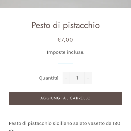
Pesto di pistacchio
€7,00
Prezzo
Prezzo
di
scontato
Imposte incluse.
listino
Quantità
−
+
AGGIUNGI AL CARRELLO
Pesto di pistacchio siciliano salato vasetto da 190
gr.