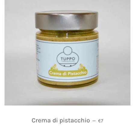
PREZZO DI LIST
Crema di pistacchio
—
€7