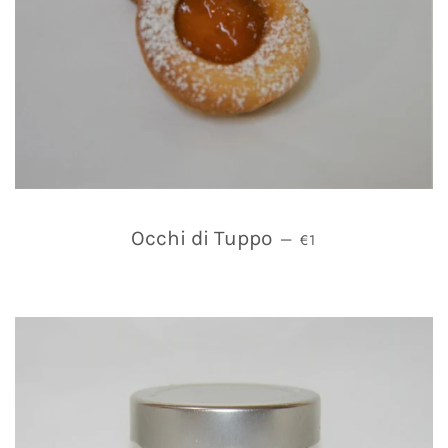
PREZZO DI LISTINO
Occhi di Tuppo
—
€1