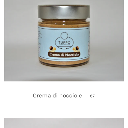
PREZZO DI LISTI
Crema di nocciole
—
€7