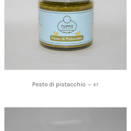
PREZZO DI LISTI
Pesto di pistacchio
—
€7