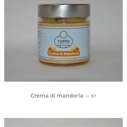
PREZZO DI LIST
Crema di mandorla
—
€7