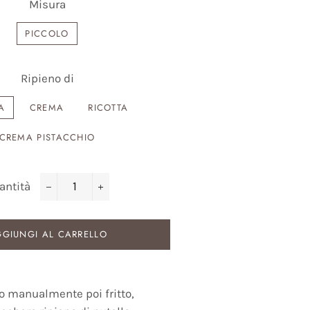
Misura
PICCOLO
Ripieno di
A
CREMA
RICOTTA
CREMA PISTACCHIO
antità
−
+
GIUNGI AL CARRELLO
o manualmente poi fritto,