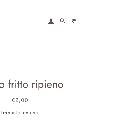
ACCEDI
CERCA
CARRELLO
 fritto ripieno
€2,00
Prezzo
Prezzo
di
scontato
Imposte incluse.
listino