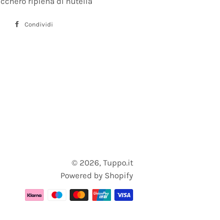
ucchero ripiena di nutella
Condividi
Condividi
su
Facebook
© 2026,
Tuppo.it
Powered by Shopify
Metodi
di