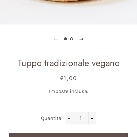
Tuppo tradizionale vegano
€1,00
Prezzo
Prezzo
di
scontato
Imposte incluse.
listino
Quantità
−
+