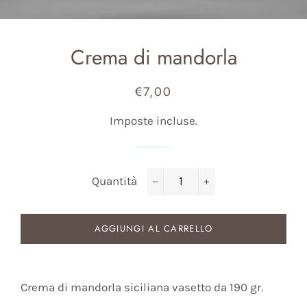
Crema di mandorla
€7,00
Prezzo
Prezzo
di
scontato
Imposte incluse.
listino
Quantità
−
+
AGGIUNGI AL CARRELLO
Crema di mandorla siciliana vasetto da 190 gr.