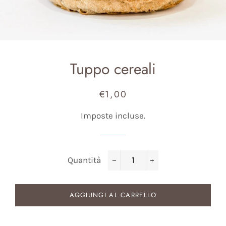
Tuppo cereali
€1,00
Prezzo
Prezzo
di
scontato
Imposte incluse.
listino
Quantità
−
+
AGGIUNGI AL CARRELLO